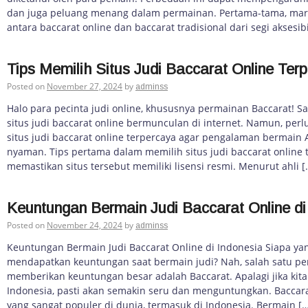
dan juga peluang menang dalam permainan. Pertama-tama, mari
antara baccarat online dan baccarat tradisional dari segi aksesibi
Tips Memilih Situs Judi Baccarat Online Ter
Posted on
November 27, 2024
by
adminss
Halo para pecinta judi online, khususnya permainan Baccarat! Sa
situs judi baccarat online bermunculan di internet. Namun, perl
situs judi baccarat online terpercaya agar pengalaman bermain
nyaman. Tips pertama dalam memilih situs judi baccarat online 
memastikan situs tersebut memiliki lisensi resmi. Menurut ahli [
Keuntungan Bermain Judi Baccarat Online di
Posted on
November 24, 2024
by
adminss
Keuntungan Bermain Judi Baccarat Online di Indonesia Siapa yan
mendapatkan keuntungan saat bermain judi? Nah, salah satu pe
memberikan keuntungan besar adalah Baccarat. Apalagi jika kita
Indonesia, pasti akan semakin seru dan menguntungkan. Baccar
yang sangat populer di dunia, termasuk di Indonesia. Bermain [