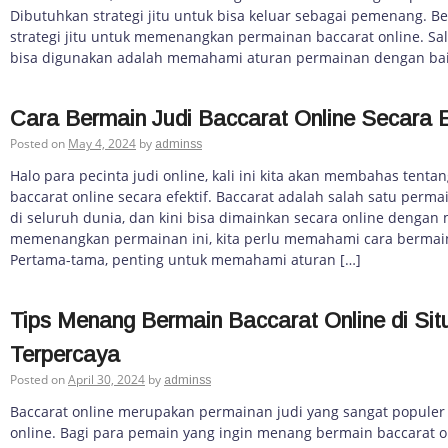
Dibutuhkan strategi jitu untuk bisa keluar sebagai pemenang. Be
strategi jitu untuk memenangkan permainan baccarat online. Sala
bisa digunakan adalah memahami aturan permainan dengan bai
Cara Bermain Judi Baccarat Online Secara E
Posted on
May 4, 2024
by
adminss
Halo para pecinta judi online, kali ini kita akan membahas tenta
baccarat online secara efektif. Baccarat adalah salah satu perm
di seluruh dunia, dan kini bisa dimainkan secara online denga
memenangkan permainan ini, kita perlu memahami cara bermai
Pertama-tama, penting untuk memahami aturan […]
Tips Menang Bermain Baccarat Online di Sit
Terpercaya
Posted on
April 30, 2024
by
adminss
Baccarat online merupakan permainan judi yang sangat populer 
online. Bagi para pemain yang ingin menang bermain baccarat onl