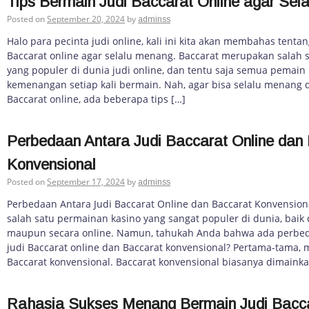
Tips Bermain Judi Baccarat Online agar Sel
Posted on
September 20, 2024
by
adminss
Halo para pecinta judi online, kali ini kita akan membahas tentan
Baccarat online agar selalu menang. Baccarat merupakan salah 
yang populer di dunia judi online, dan tentu saja semua pemain
kemenangan setiap kali bermain. Nah, agar bisa selalu menang 
Baccarat online, ada beberapa tips […]
Perbedaan Antara Judi Baccarat Online dan
Konvensional
Posted on
September 17, 2024
by
adminss
Perbedaan Antara Judi Baccarat Online dan Baccarat Konvensio
salah satu permainan kasino yang sangat populer di dunia, baik 
maupun secara online. Namun, tahukah Anda bahwa ada perbeda
judi Baccarat online dan Baccarat konvensional? Pertama-tama, m
Baccarat konvensional. Baccarat konvensional biasanya dimainkan d
Rahasia Sukses Menang Bermain Judi Bacca