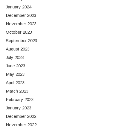
January 2024
December 2023
November 2023
October 2023
September 2023
August 2023
July 2023
June 2023
May 2023
April 2023
March 2023
February 2023
January 2023
December 2022
November 2022