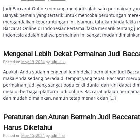
Judi Baccarat Online memang menjadi salah satu permainan yang
Banyak pemain yang tertarik untuk mencoba peruntungan mere
mengandalkan keberuntungan ini. Namun, tahukah Anda fakta m
Baccarat Online di Indonesia? Pertama, fakta menarik tentang jud
Indonesia adalah bahwa permainan ini sangat mudah dimainkan
Mengenal Lebih Dekat Permainan Judi Bacca
Posted on
May 19, 2024
by
adminss
Apakah Anda sudah mengenal lebih dekat permainan judi Baccara
maka Anda sedang berada di tempat yang tepat! Baccarat merup
permainan judi yang sangat populer di dunia, dan kini dapat di
melalui berbagai platform judi online. Baccarat adalah permain
dan mudah dimainkan, namun tetap menarik dan […]
Peraturan dan Aturan Bermain Judi Baccarat
Harus Diketahui
Posted on
May 15, 2024
by
adminss