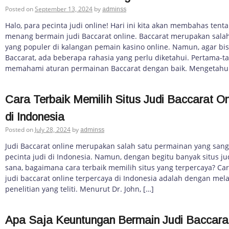
Posted on
September 13, 2024
by
adminss
Halo, para pecinta judi online! Hari ini kita akan membahas tent
menang bermain judi Baccarat online. Baccarat merupakan sala
yang populer di kalangan pemain kasino online. Namun, agar bi
Baccarat, ada beberapa rahasia yang perlu diketahui. Pertama-t
memahami aturan permainan Baccarat dengan baik. Mengetahui
Cara Terbaik Memilih Situs Judi Baccarat On
di Indonesia
Posted on
July 28, 2024
by
adminss
Judi Baccarat online merupakan salah satu permainan yang sang
pecinta judi di Indonesia. Namun, dengan begitu banyak situs jud
sana, bagaimana cara terbaik memilih situs yang terpercaya? Car
judi baccarat online terpercaya di Indonesia adalah dengan mel
penelitian yang teliti. Menurut Dr. John, […]
Apa Saja Keuntungan Bermain Judi Baccara