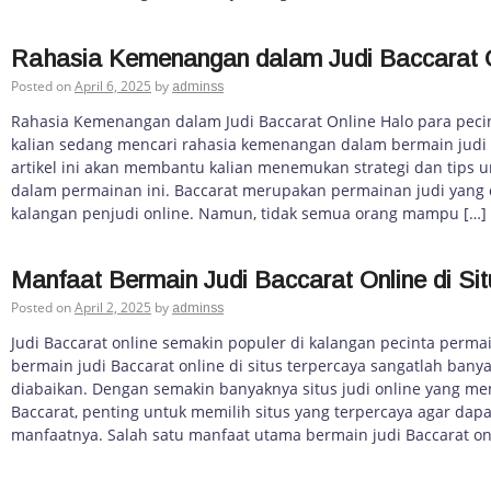
Rahasia Kemenangan dalam Judi Baccarat 
Posted on
April 6, 2025
by
adminss
Rahasia Kemenangan dalam Judi Baccarat Online Halo para pecin
kalian sedang mencari rahasia kemenangan dalam bermain judi ba
artikel ini akan membantu kalian menemukan strategi dan tips
dalam permainan ini. Baccarat merupakan permainan judi yang 
kalangan penjudi online. Namun, tidak semua orang mampu […]
Manfaat Bermain Judi Baccarat Online di Si
Posted on
April 2, 2025
by
adminss
Judi Baccarat online semakin populer di kalangan pecinta perma
bermain judi Baccarat online di situs terpercaya sangatlah bany
diabaikan. Dengan semakin banyaknya situs judi online yang 
Baccarat, penting untuk memilih situs yang terpercaya agar dap
manfaatnya. Salah satu manfaat utama bermain judi Baccarat onli