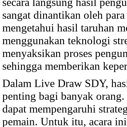
secara langsung hasil pengu
sangat dinantikan oleh para
mengetahui hasil taruhan m
menggunakan teknologi stre
menyaksikan proses pengund
sehingga memberikan keper
Dalam Live Draw SDY, hasi
penting bagi banyak orang.
dapat mempengaruhi strateg
pemain. Untuk itu, acara ini