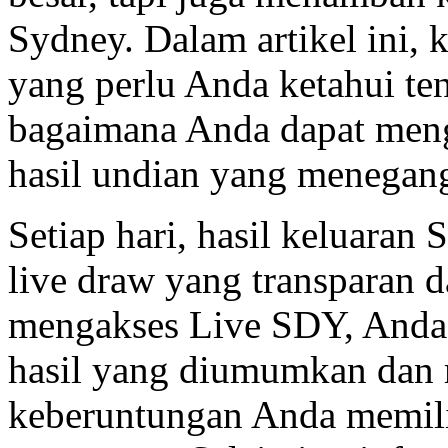
Sydney. Dalam artikel ini, 
yang perlu Anda ketahui te
bagaimana Anda dapat meng
hasil undian yang menegang
Setiap hari, hasil keluaran
live draw yang transparan 
mengakses Live SDY, Anda 
hasil yang diumumkan dan 
keberuntungan Anda memili