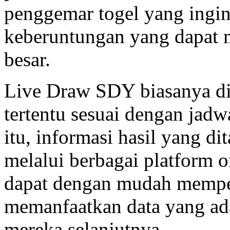
penggemar togel yang ingi
keberuntungan yang dapat
besar.
Live Draw SDY biasanya d
tertentu sesuai dengan jadw
itu, informasi hasil yang d
melalui berbagai platform 
dapat dengan mudah memper
memanfaatkan data yang ada
mereka selanjutnya.