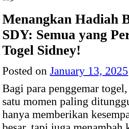
Menangkan Hadiah B
SDY: Semua yang Per
Togel Sidney!
Posted on
January 13, 2025
Bagi para penggemar togel
satu momen paling ditunggu
hanya memberikan kesempa
besar, tapi juga menambah 