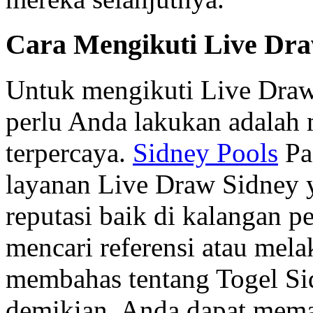
Cara Mengikuti Live Dr
Untuk mengikuti Live Draw
perlu Anda lakukan adalah 
terpercaya.
Sidney Pools
Pa
layanan Live Draw Sidney 
reputasi baik di kalangan p
mencari referensi atau mel
membahas tentang Togel S
demikian, Anda dapat mema