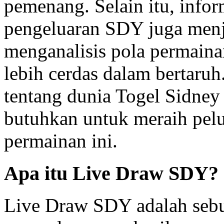
pemenang. Selain itu, info
pengeluaran SDY juga menj
menganalisis pola permain
lebih cerdas dalam bertaruh.
tentang dunia Togel Sidne
butuhkan untuk meraih pe
permainan ini.
Apa itu Live Draw SDY?
Live Draw SDY adalah seb